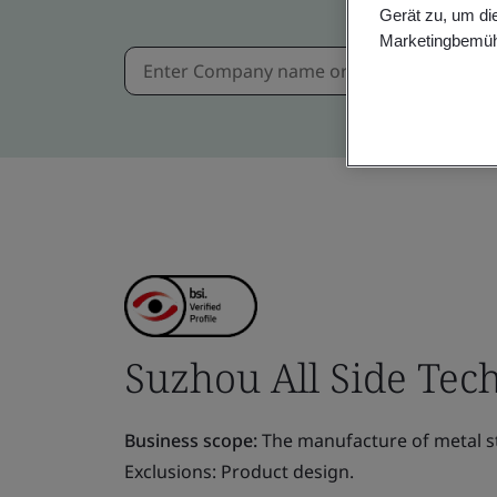
Gerät zu, um di
Marketingbemüh
Suzhou All Side Tech
Business scope:
The manufacture of metal st
Exclusions: Product design.