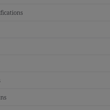
fications
s
ons