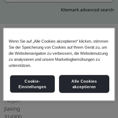
Kitemark advanced search
Wenn Sie auf „Alle Cookies akzeptieren“ klicken, stimmen
Upgrade
Teilen:
Sie der Speicherung von Cookies auf Ihrem Gerät zu, um
die Websitenavigation zu verbessern, die Websitenutzung
zu analysieren und unsere Marketingbemühungen zu
Sundram Fasteners (Zhejiang) Limited
unterstützen.
Wanghai District Branch
Cookie-
Alle Cookies
No. 1801, Donghai Road
Einstellungen
akzeptieren
Wanghai District
Haiyan
Jiaxing
314300