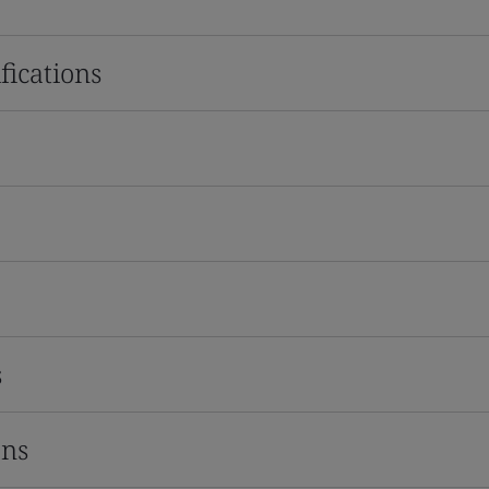
fications
s
ons