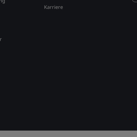
ung
Karriere
r