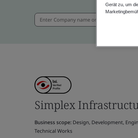
Gerät zu, um di
Marketingbemüh
Simplex Infrastruct
Business scope:
Design, Development, Engine
Technical Works