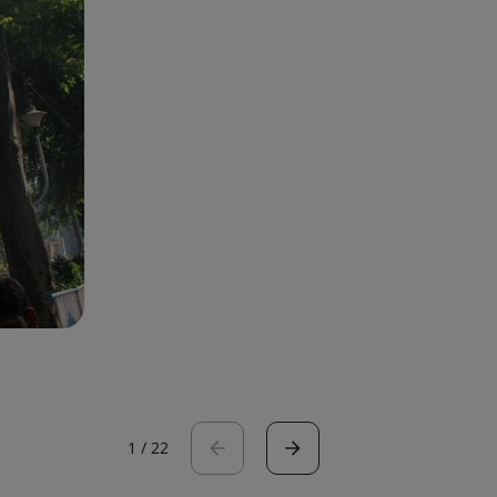
1
/
22