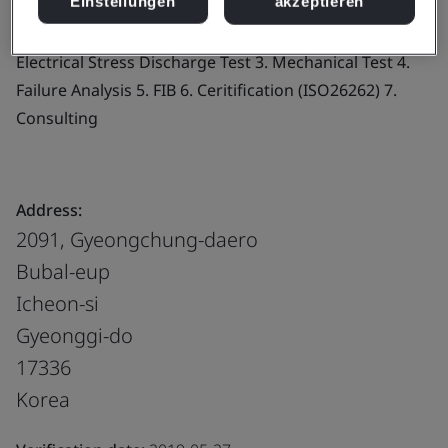
Einstellungen
akzeptieren
Products, services or works:
1. Reliability Test 2.
Electrical Stress Discharge Test 3. Mechanical Test 4.
Failure Analysis 5. FIB 6. Ceritification (ISO26262) 7.
Consulting
Address:
2091, Gyeongchung-daero
Bubal-eup
Icheon-si
Gyeonggi-do
17336
Korea