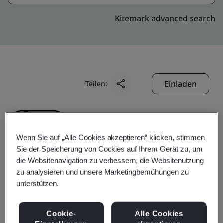
Kitemark advanced search
Einladen
Teilen:
Wenn Sie auf „Alle Cookies akzeptieren“ klicken, stimmen
Sie der Speicherung von Cookies auf Ihrem Gerät zu, um
die Websitenavigation zu verbessern, die Websitenutzung
QRT, Inc.
zu analysieren und unsere Marketingbemühungen zu
unterstützen.
Business scope:
Technical evaluation and certification
Cookie-
Alle Cookies
of devices or parts for IT and automotive