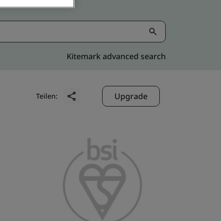
Kitemark advanced search
Upgrade
Teilen: