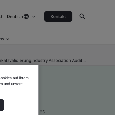
ch - Deutsch
Kontakt
ns
fikatsvalidierung
Industry Association Audit Programmes
Cookies auf Ihrem
en und unsere
and global companies