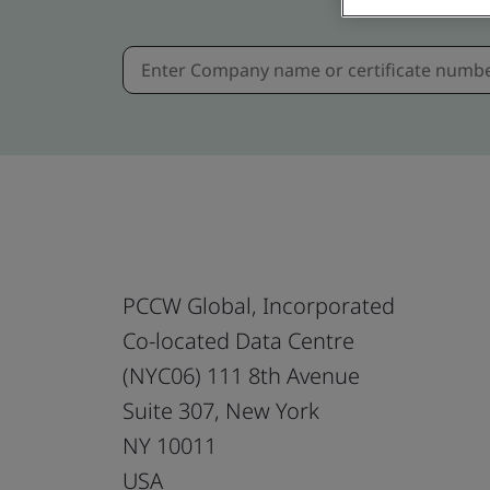
PCCW Global, Incorporated
Co-located Data Centre
(NYC06) 111 8th Avenue
Suite 307, New York
NY 10011
USA