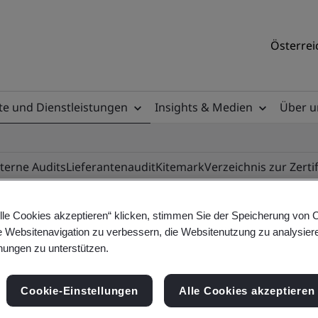
Österrei
e und Dienstleistungen
Insights & Medien
Über u
nterne Audits
Lieferantenaudit
Kitemark
Verzeichnis zur Zerti
lle Cookies akzeptieren“ klicken, stimmen Sie der Speicherung von 
e Websitenavigation zu verbessern, die Websitenutzung zu analysier
ile
ungen zu unterstützen.
Cookie-Einstellungen
Alle Cookies akzeptieren
ificates - Validation and Verification, Austrian 