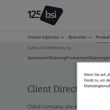
Unsere Expertise
Branchen
Produkt
Audit und Zertifizierung
Systemzertifizierung
Produktzertifizierung
I
Wenn Sie auf „A
Gerät zu, um di
Client Directory prof
Marketingbemüh
Check company, site and product cert