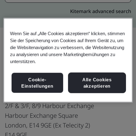
Kitemark advanced search
Wenn Sie auf „Alle Cookies akzeptieren“ klicken, stimmen
Sie der Speicherung von Cookies auf Ihrem Gerät zu, um
die Websitenavigation zu verbessern, die Websitenutzung
Upgrade
Teilen:
zu analysieren und unsere Marketingbemühungen zu
unterstützen.
Gateway Global Communications Limited
Cookie-
Alle Cookies
Co-located Data Centre
Einstellungen
akzeptieren
LDN01
2/F & 3/F, 8/9 Harbour Exchange
Harbour Exchange Square
London, E14 9GE (Ex Telecity 2)
E14 9GE