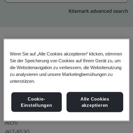
Kitemark advanced search
Upgrade
Teilen:
Wenn Sie auf „Alle Cookies akzeptieren“ klicken, stimmen
Sie der Speicherung von Cookies auf Ihrem Gerät zu, um
die Websitenavigation zu verbessern, die Websitenutzung
NGK INSULATORS, LTD. Ceramics Products
zu analysieren und unsere Marketingbemühungen zu
unterstützen.
Business Group Nagoya HONEYCERAM Plant
2-56 Suda-cho
Cookie-
Alle Cookies
Mizuho-ku
Einstellungen
akzeptieren
Nagoya-shi
Aichi
467-8530