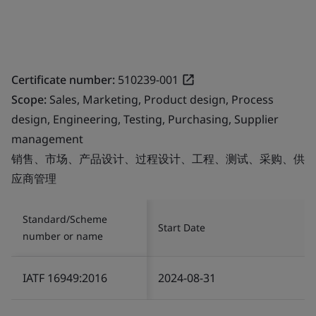
Certificate number:
510239-001
Scope:
Sales, Marketing, Product design, Process
design, Engineering, Testing, Purchasing, Supplier
management
销售、市场、产品设计、过程设计、工程、测试、采购、供
应商管理
Standard/Scheme
Start Date
number or name
IATF 16949:2016
2024-08-31