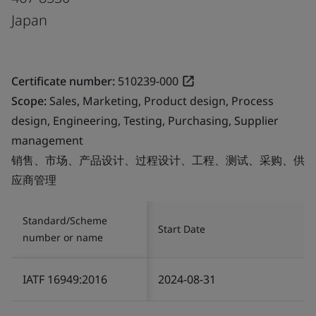
Japan
Certificate number:
510239-000
Scope:
Sales, Marketing, Product design, Process
design, Engineering, Testing, Purchasing, Supplier
management
销售、市场、产品设计、过程设计、工程、测试、采购、供
应商管理
Standard/Scheme
Start Date
number or name
IATF 16949:2016
2024-08-31