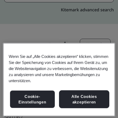
Kitemark advanced search
Upgrade
Teilen:
Wenn Sie auf „Alle Cookies akzeptieren“ klicken, stimmen
Sie der Speicherung von Cookies auf Ihrem Gerät zu, um
Molex India Pvt Ltd
die Websitenavigation zu verbessern, die Websitenutzung
Bangalore Harness Plant
zu analysieren und unsere Marketingbemühungen zu
unterstützen.
Plot No.6A
Sadaramangala Industrial Area
Cookie-
Alle Cookies
Kadugodi,
Einstellungen
akzeptieren
Bangalore
560 067