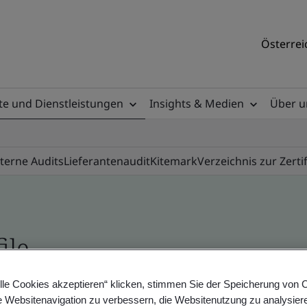
Österrei
e und Dienstleistungen
Insights & Medien
Über u
nterne Audits
Lieferantenaudit
Kitemark
Verzeichnis zur Zerti
ile
lle Cookies akzeptieren“ klicken, stimmen Sie der Speicherung von 
ificates - Validation and Verification, Austrian 
e Websitenavigation zu verbessern, die Websitenutzung zu analysier