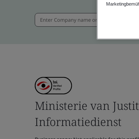
Marketingbemüh
Ministerie van Justit
Informatiedienst