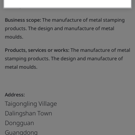
Co., Ltd.
Business scope:
The manufacture of metal stamping
products. The design and manufacture of metal
moulds.
Products, services or works:
The manufacture of metal
stamping products. The design and manufacture of
metal moulds.
Address:
Taigongling Village
Dalingshan Town
Dongguan
Guangdong