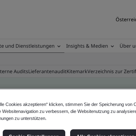
Österrei
e und Dienstleistungen
Insights & Medien
Über u
nterne Audits
Lieferantenaudit
Kitemark
Verzeichnis zur Zerti
lle Cookies akzeptieren“ klicken, stimmen Sie der Speicherung von 
ile
e Websitenavigation zu verbessern, die Websitenutzung zu analysier
ungen zu unterstützen.
ificates - Validation and Verification, Austrian 