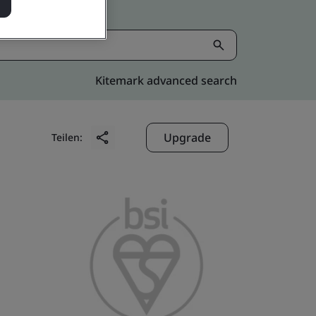
Kitemark advanced search
Upgrade
Teilen: