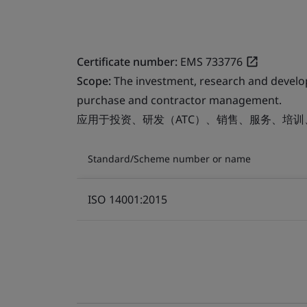
Certificate number:
EMS 733776
Scope:
The investment, research and develop
purchase and contractor management.
应用于投资、研发（ATC）、销售、服务、培
Standard/Scheme number or name
ISO 14001:2015