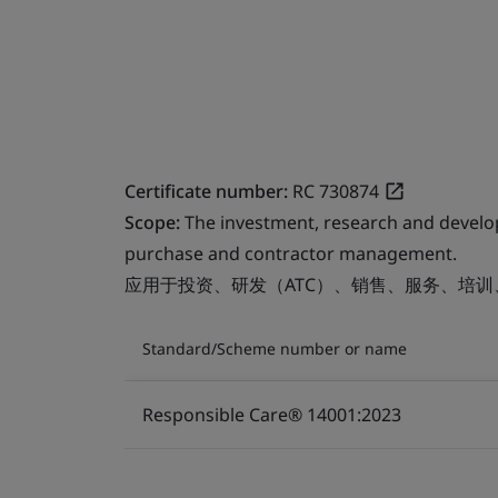
Certificate number:
RC 730874
Scope:
The investment, research and develop
purchase and contractor management.
应用于投资、研发（ATC）、销售、服务、培
Standard/Scheme number or name
Responsible Care® 14001:2023