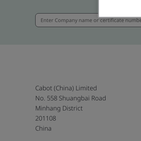
Cabot (China) Limited
No. 558 Shuangbai Road
Minhang District
201108
China