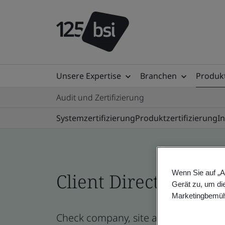
Unsere Expertise
Branchen
Produkt
Audit und Zertifizierung
Systemzertifizierung
Produktzertifizierung
I
Wenn Sie auf „A
Client Directory prof
Gerät zu, um di
Marketingbemüh
Check company, site and product cert