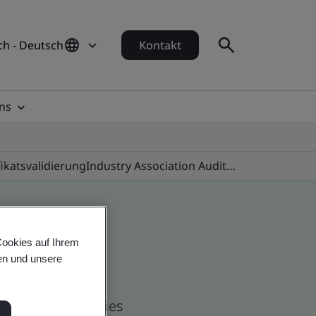
ch - Deutsch
Kontakt
ns
fikatsvalidierung
Industry Association Audit Programmes
Cookies auf Ihrem
en und unsere
and global companies