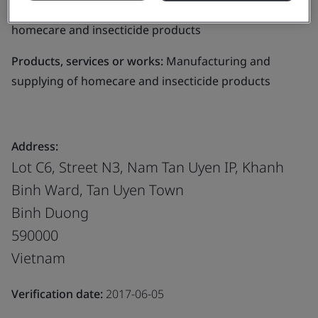
Business scope:
Manufacturing and supplying of
homecare and insecticide products
Products, services or works:
Manufacturing and
supplying of homecare and insecticide products
Address:
Lot C6, Street N3, Nam Tan Uyen IP, Khanh
Binh Ward, Tan Uyen Town
Binh Duong
590000
Vietnam
Verification date:
2017-06-05