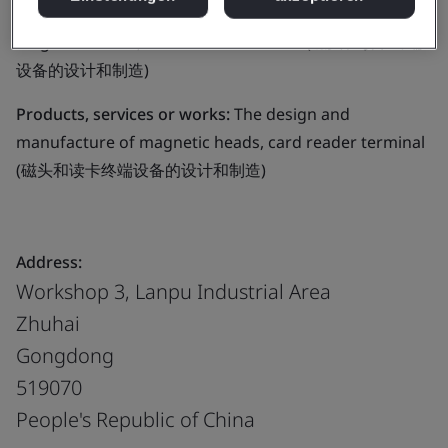
Business scope:
The design and manufacture of
magnetic heads, card reader terminal (磁头和读卡终端
设备的设计和制造)
Products, services or works:
The design and
manufacture of magnetic heads, card reader terminal
(磁头和读卡终端设备的设计和制造)
Address:
Workshop 3, Lanpu Industrial Area
Zhuhai
Gongdong
519070
People's Republic of China