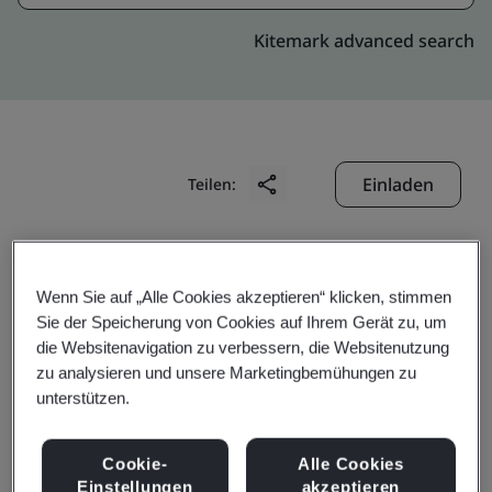
Kitemark advanced search
Einladen
Teilen:
Wenn Sie auf „Alle Cookies akzeptieren“ klicken, stimmen
Sie der Speicherung von Cookies auf Ihrem Gerät zu, um
die Websitenavigation zu verbessern, die Websitenutzung
Apollo (Zhuhai)
zu analysieren und unsere Marketingbemühungen zu
unterstützen.
Electronics Co., Ltd.
Cookie-
Alle Cookies
Einstellungen
akzeptieren