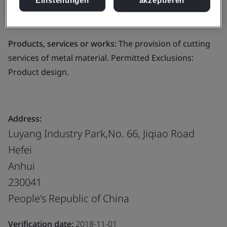
Business scope:
The provision of cutting services of
metal material. Permitted Exclusions: Product design.
Products, services or works:
The provision of cutting
services of metal material. Permitted Exclusions:
Product design.
Address:
Luyang Industry Park,No. 66, Jiqiao Road
Hefei
Anhui
230041
People's Republic of China
Verification date:
2018-11-01