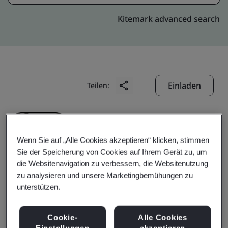
Kitemark advanced search
Einladen
Teilen:
Wenn Sie auf „Alle Cookies akzeptieren“ klicken, stimmen
Sie der Speicherung von Cookies auf Ihrem Gerät zu, um
die Websitenavigation zu verbessern, die Websitenutzung
Anhui Bao-Steel
zu analysieren und unsere Marketingbemühungen zu
unterstützen.
Distribution Co., Ltd.
Cookie-
Alle Cookies
Einstellungen
akzeptieren