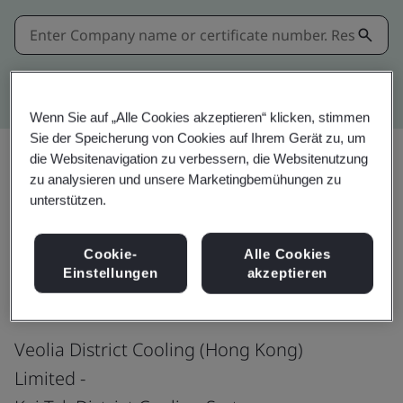
Kitemark advanced search
Wenn Sie auf „Alle Cookies akzeptieren“ klicken, stimmen
Sie der Speicherung von Cookies auf Ihrem Gerät zu, um
die Websitenavigation zu verbessern, die Websitenutzung
zu analysieren und unsere Marketingbemühungen zu
Teilen:
unterstützen.
Cookie-
Alle Cookies
ISO 9001:2015
Einstellungen
akzeptieren
Veolia District Cooling (Hong Kong)
Limited -