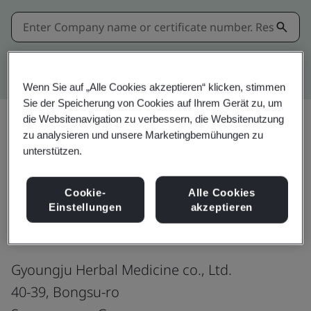
Kitemark advanced search
Wenn Sie auf „Alle Cookies akzeptieren“ klicken, stimmen
Sie der Speicherung von Cookies auf Ihrem Gerät zu, um
die Websitenavigation zu verbessern, die Websitenutzung
zu analysieren und unsere Marketingbemühungen zu
Teilen:
unterstützen.
Cookie-
Alle Cookies
FSSC 22000 v6
Einstellungen
akzeptieren
Gyoungju Herbal Medicine co., Ltd.
40-39, Bongsu-ro