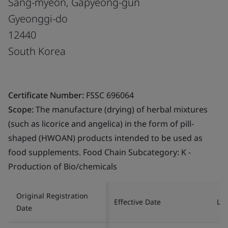
Sang-myeon, Gapyeong-gun
Gyeonggi-do
12440
South Korea
Certificate Number:
FSSC 696064
Scope:
The manufacture (drying) of herbal mixtures
(such as licorice and angelica) in the form of pill-
shaped (HWOAN) products intended to be used as
food supplements. Food Chain Subcategory: K -
Production of Bio/chemicals
Original Registration
Effective Date
Las
Date