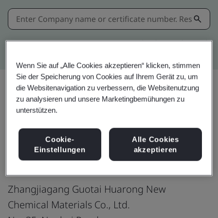
Kitemark advanced search
Wenn Sie auf „Alle Cookies akzeptieren“ klicken, stimmen
Sie der Speicherung von Cookies auf Ihrem Gerät zu, um
die Websitenavigation zu verbessern, die Websitenutzung
zu analysieren und unsere Marketingbemühungen zu
Teilen:
unterstützen.
Cookie-
Alle Cookies
ISO 9001:2015
Einstellungen
akzeptieren
Zhangjiagang Guotai Huarong New
Chemical Materials Co., Ltd.