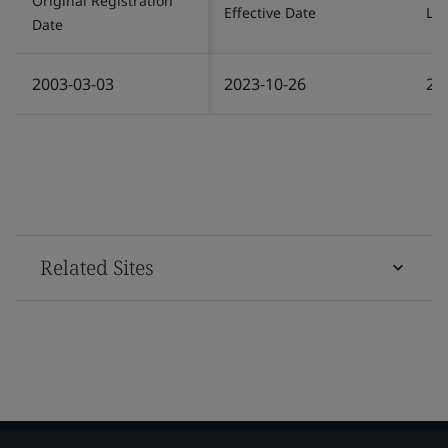
Original Registration
Effective Date
Las
Date
2003-03-03
2023-10-26
20
Related Sites