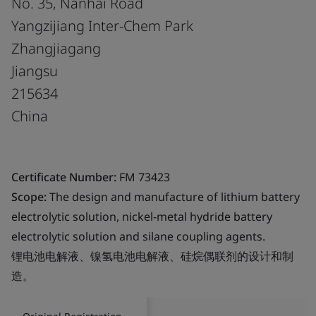
No. 35, Nanhai Road
Yangzijiang Inter-Chem Park
Zhangjiagang
Jiangsu
215634
China
Certificate Number:
FM 73423
Scope:
The design and manufacture of lithium battery
electrolytic solution, nickel-metal hydride battery
electrolytic solution and silane coupling agents.
锂电池电解液、镍氢电池电解液、硅烷偶联剂的设计和制
造。