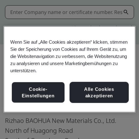
Kitemark advanced search
Wenn Sie auf „Alle Cookies akzeptieren“ klicken, stimmen
Sie der Speicherung von Cookies auf Ihrem Gerät zu, um
die Websitenavigation zu verbessern, die Websitenutzung
zu analysieren und unsere Marketingbemühungen zu
Teilen:
unterstützen.
Cookie-
Alle Cookies
ISO 9001:2015
Einstellungen
akzeptieren
Rizhao BAOHUA New Materials Co., Ltd.
North of Huagong Road