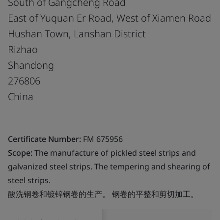
South of Gangcheng Road
East of Yuquan Er Road, West of Xiamen Road
Hushan Town, Lanshan District
Rizhao
Shandong
276806
China
Certificate Number:
FM 675956
Scope:
The manufacture of pickled steel strips and
galvanized steel strips. The tempering and shearing of
steel strips.
酸洗钢卷和镀锌钢卷的生产。 钢卷的平整和剪切加工。