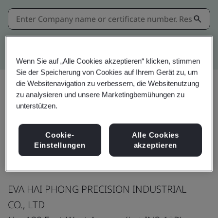
Kitemark advanced search
Wenn Sie auf „Alle Cookies akzeptieren“ klicken, stimmen
Sie der Speicherung von Cookies auf Ihrem Gerät zu, um
die Websitenavigation zu verbessern, die Websitenutzung
zu analysieren und unsere Marketingbemühungen zu
Teilen:
unterstützen.
Cookie-
Alle Cookies
ISO 9001:2015
Einstellungen
akzeptieren
EVA HAI PHONG PRECISION INDUSTRIAL
CO., LTD