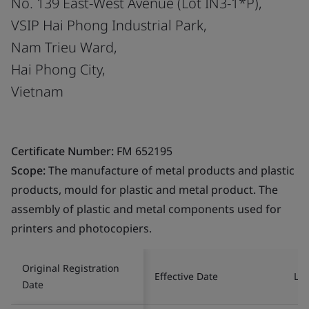
No. 139 East-West Avenue (Lot IN3-1*P),
VSIP Hai Phong Industrial Park,
Nam Trieu Ward,
Hai Phong City,
Vietnam
Certificate Number:
FM 652195
Scope:
The manufacture of metal products and plastic
products, mould for plastic and metal product. The
assembly of plastic and metal components used for
printers and photocopiers.
Original Registration
Effective Date
Las
Date