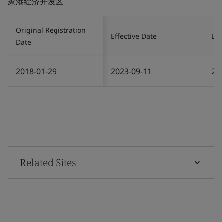
家港经济开发区
Original Registration
Effective Date
Las
Date
2018-01-29
2023-09-11
20
Related Sites