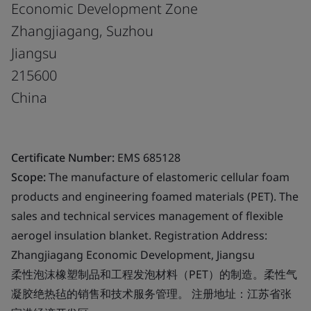
Economic Development Zone
Zhangjiagang, Suzhou
Jiangsu
215600
China
Certificate Number:
EMS 685128
Scope:
The manufacture of elastomeric cellular foam
products and engineering foamed materials (PET). The
sales and technical services management of flexible
aerogel insulation blanket. Registration Address:
Zhangjiagang Economic Development, Jiangsu
柔性泡沫橡塑制品和工程发泡材料（PET）的制造。柔性气
凝胶绝热毡的销售和技术服务管理。 注册地址：江苏省张