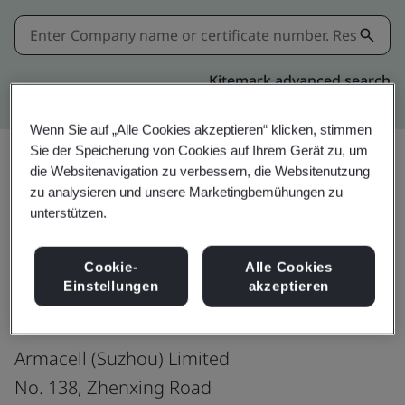
Kitemark advanced search
Wenn Sie auf „Alle Cookies akzeptieren“ klicken, stimmen
Sie der Speicherung von Cookies auf Ihrem Gerät zu, um
die Websitenavigation zu verbessern, die Websitenutzung
zu analysieren und unsere Marketingbemühungen zu
Download
Teilen:
unterstützen.
Cookie-
Alle Cookies
ISO 14001:2015
Einstellungen
akzeptieren
Armacell (Suzhou) Limited
No. 138, Zhenxing Road