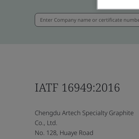
IATF 16949:2016
Chengdu Artech Specialty Graphite
Co., Ltd.
No. 128, Huaye Road