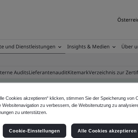
Österrei
e und Dienstleistungen
Insights & Medien
Über u
nterne Audits
Lieferantenaudit
Kitemark
Verzeichnis zur Zerti
lle Cookies akzeptieren“ klicken, stimmen Sie der Speicherung von 
e Websitenavigation zu verbessern, die Websitenutzung zu analysier
ificate
ungen zu unterstützen.
Cookie-Einstellungen
Alle Cookies akzeptieren
ificates - Validation and Verification, Austrian 