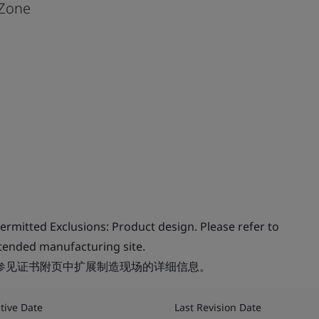
Zone
rmitted Exclusions: Product design. Please refer to
extended manufacturing site.
请参见证书附页中扩展制造现场的详细信息。
ctive Date
Last Revision Date