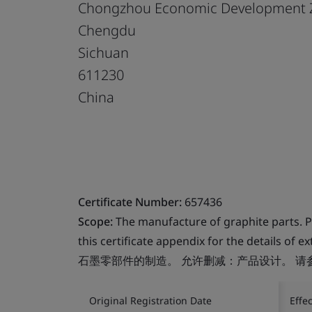
Chongzhou Economic Development 
Chengdu
Sichuan
611230
China
Certificate Number:
657436
Scope:
The manufacture of graphite parts. Pe
this certificate appendix for the details of 
石墨零部件的制造。 允许删减：产品设计。 
Original Registration Date
Effe