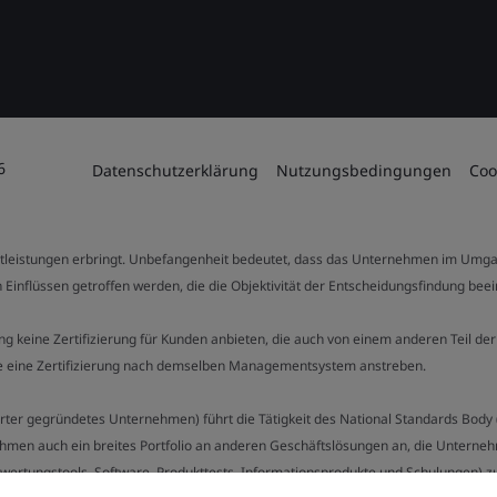
6
Datenschutzerklärung
Nutzungsbedingungen
Coo
stleistungen erbringt. Unbefangenheit bedeutet, dass das Unternehmen im Umga
 Einflüssen getroffen werden, die die Objektivität der Entscheidungsfindung bee
stung keine Zertifizierung für Kunden anbieten, die auch von einem anderen Teil
die eine Zertifizierung nach demselben Managementsystem anstreben.
Charter gegründetes Unternehmen) führt die Tätigkeit des National Standards Bod
hmen auch ein breites Portfolio an anderen Geschäftslösungen an, die Unternehm
bewertungstools, Software, Produkttests, Informationsprodukte und Schulungen) z