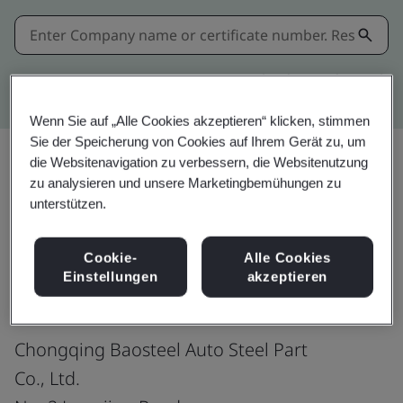
Kitemark advanced search
Wenn Sie auf „Alle Cookies akzeptieren“ klicken, stimmen
Sie der Speicherung von Cookies auf Ihrem Gerät zu, um
die Websitenavigation zu verbessern, die Websitenutzung
zu analysieren und unsere Marketingbemühungen zu
Teilen:
unterstützen.
Cookie-
Alle Cookies
IATF 16949:2016
Einstellungen
akzeptieren
Chongqing Baosteel Auto Steel Part
Co., Ltd.