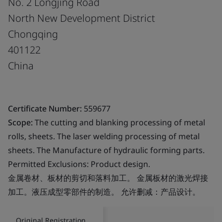
No. 2 Longjing Road
North New Development District
Chongqing
401122
China
Certificate Number:
559677
Scope:
The cutting and blanking processing of metal
rolls, sheets. The laser welding processing of metal
sheets. The Manufacture of hydraulic forming parts.
Permitted Exclusions: Product design.
金属卷材、板材的剪切和落料加工。 金属板材的激光焊接
加工。液压成型零部件的制造。 允许删减：产品设计。
Original Registration