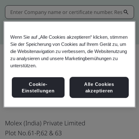
Kitemark advanced search
Wenn Sie auf „Alle Cookies akzeptieren“ klicken, stimmen
Sie der Speicherung von Cookies auf Ihrem Gerät zu, um
die Websitenavigation zu verbessern, die Websitenutzung
zu analysieren und unsere Marketingbemühungen zu
unterstützen.
Download
Teilen:
Cookie-
Alle Cookies
Einstellungen
akzeptieren
IATF 16949:2016
Molex (India) Private Limited
Plot No.61-P,62 & 63