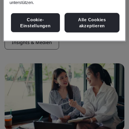
unterstützen.
Insights & Medien
Aktuelle Insights
Cookie-
Alle Cookies
Einstellungen
akzeptieren
Insights & Medien