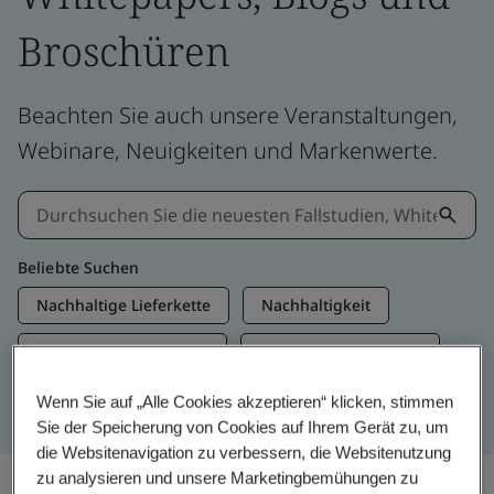
Broschüren
Beachten Sie auch unsere Veranstaltungen,
Webinare, Neuigkeiten und Markenwerte.
Beliebte Suchen
Nachhaltige Lieferkette
Nachhaltigkeit
Informationssicherheit
Künstliche Intelligenz
Net Zero
Wenn Sie auf „Alle Cookies akzeptieren“ klicken, stimmen
Sie der Speicherung von Cookies auf Ihrem Gerät zu, um
die Websitenavigation zu verbessern, die Websitenutzung
zu analysieren und unsere Marketingbemühungen zu