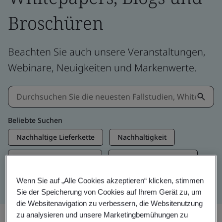
Broschüren
Beachten Sie auch unsere Veranstaltungen,
Webinare, Neuigkeiten und Markenwerte.
Beliebte Suchen
Nachhaltige Lieferkette
Nachhaltigkeit
Informationssicherheit
Künstliche Intelligenz
Net Zero
Wenn Sie auf „Alle Cookies akzeptieren“ klicken, stimmen
Sie der Speicherung von Cookies auf Ihrem Gerät zu, um
die Websitenavigation zu verbessern, die Websitenutzung
zu analysieren und unsere Marketingbemühungen zu