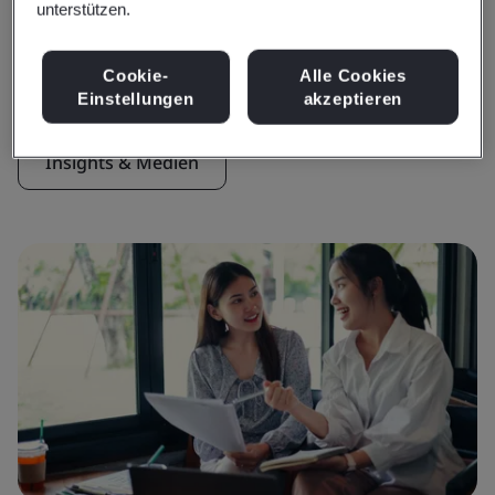
unterstützen.
Insights & Medien
Aktuelle Insights
Cookie-
Alle Cookies
Einstellungen
akzeptieren
Insights & Medien