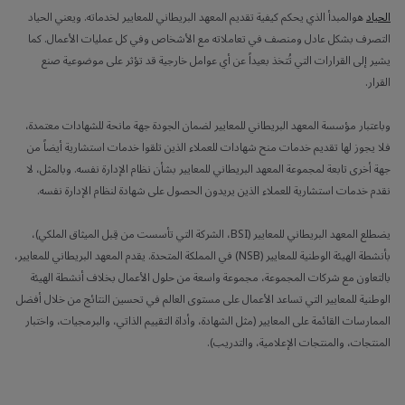
الحياد
هوالمبدأ الذي يحكم كيفية تقديم المعهد البريطاني للمعايير لخدماته. ويعني الحياد
التصرف بشكل عادل ومنصف في تعاملاته مع الأشخاص وفي كل عمليات الأعمال. كما
يشير إلى القرارات التي تُتخذ بعيداً عن أي عوامل خارجية قد تؤثر على موضوعية صنع
القرار.
وباعتبار مؤسسة المعهد البريطاني للمعايير لضمان الجودة جهة مانحة للشهادات معتمدة،
فلا يجوز لها تقديم خدمات منح شهادات للعملاء الذين تلقوا خدمات استشارية أيضاً من
جهة أخرى تابعة لمجموعة المعهد البريطاني للمعايير بشأن نظام الإدارة نفسه. وبالمثل، لا
نقدم خدمات استشارية للعملاء الذين يريدون الحصول على شهادة لنظام الإدارة نفسه.
يضطلع المعهد البريطاني للمعايير (BSI، الشركة التي تأسست من قِبل الميثاق الملكي)،
بأنشطة الهيئة الوطنية للمعايير (NSB) في المملكة المتحدة. يقدم المعهد البريطاني للمعايير،
بالتعاون مع شركات المجموعة، مجموعة واسعة من حلول الأعمال بخلاف أنشطة الهيئة
الوطنية للمعايير التي تساعد الأعمال على مستوى العالم في تحسين النتائج من خلال أفضل
الممارسات القائمة على المعايير (مثل الشهادة، وأداة التقييم الذاتي، والبرمجيات، واختبار
المنتجات، والمنتجات الإعلامية، والتدريب).