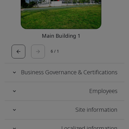
Main Building 1
6
/
1
Business Governance & Certifications
Employees
Site information
Localized information