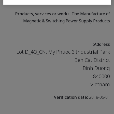
Switching Power Supply Products
Products, services or works:
The Manufacture of
Magnetic & Switching Power Supply Products
Address:
Lot D_4Q_CN, My Phuoc 3 Industrial Park
Ben Cat District
Binh Duong
840000
Vietnam
Verification date:
2018-06-01