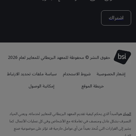
اشتراك
حقوق النشر © محفوظة للمعهد البريطاني للمعايير لعام 2026
إشعار الخصوصية
شروط الاستخدام
سياسة ملفات تحديد الارتباط
خريطة الموقع
إمكانية الوصول
الحياد
هوالمبدأ الذي يحكم كيفية تقديم المعهد البريطاني للمعايير لخدماته. ويعني الحياد
التصرف بشكل عادل ومنصف في تعاملاته مع الأشخاص وفي كل عمليات الأعمال. كما
يشير إلى القرارات التي تُتخذ بعيداً عن أي عوامل خارجية قد تؤثر على موضوعية صنع
القرار.