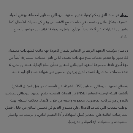
الحياد
هوالمبدأ الذي يحكم كيفية تقديم المعهد البريطاني للمعايير لخدماته. ويعني الحياد
التصرف بشكل عادل ومنصف في تعاملاته مع الأشخاص وفي كل عمليات الأعمال. كما
يشير إلى القرارات التي تُتخذ بعيداً عن أي عوامل خارجية قد تؤثر على موضوعية صنع
القرار.
وباعتبار مؤسسة المعهد البريطاني للمعايير لضمان الجودة جهة مانحة للشهادات معتمدة،
فلا يجوز لها تقديم خدمات منح شهادات للعملاء الذين تلقوا خدمات استشارية أيضاً من
جهة أخرى تابعة لمجموعة المعهد البريطاني للمعايير بشأن نظام الإدارة نفسه. وبالمثل، لا
نقدم خدمات استشارية للعملاء الذين يريدون الحصول على شهادة لنظام الإدارة نفسه.
يضطلع المعهد البريطاني للمعايير (BSI، الشركة التي تأسست من قِبل الميثاق الملكي)،
بأنشطة الهيئة الوطنية للمعايير (NSB) في المملكة المتحدة. يقدم المعهد البريطاني للمعايير،
بالتعاون مع شركات المجموعة، مجموعة واسعة من حلول الأعمال بخلاف أنشطة الهيئة
الوطنية للمعايير التي تساعد الأعمال على مستوى العالم في تحسين النتائج من خلال أفضل
الممارسات القائمة على المعايير (مثل الشهادة، وأداة التقييم الذاتي، والبرمجيات، واختبار
المنتجات، والمنتجات الإعلامية، والتدريب).