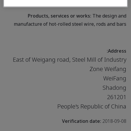
rolled steel wire, rods and bars
Products, services or works:
The design and
manufacture of hot-rolled steel wire, rods and bars
Address:
East of Weigang road, Steel Mill of Industry
Zone Weifang
WeiFang
Shadong
261201
People's Republic of China
Verification date:
2018-09-08