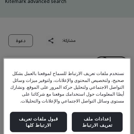
Kitemark advanced search
دعوة
مشاركة:
نستخدم ملفات تعريف الارتباط للسماح لموقعنا بالعمل بشكل
صحيح، ولتخصيص المحتوى والإعلانات، ولتوفير ميزات وسائل
التواصل الاجتماعي ولتحليل حركة المرور على الموقع. ونشارك
Weifang Special Steel
أيضًا المعلومات حول استخدامك موقعنا مع شركائنا على
مستوى وسائل التواصل الاجتماعي والإعلانات والتحليلات.
Group Co., Ltd.
إعدادات ملف
قبول ملفات تعريف
تعريف الارتباط
الارتباط كلها
Business scope:
The design and manufacture of hot-