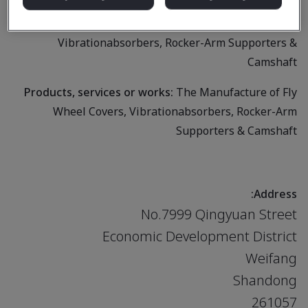
Business scope:
The Manufacture of Fly Wheel Covers,
Vibrationabsorbers, Rocker-Arm Supporters &
Camshaft
Products, services or works:
The Manufacture of Fly
Wheel Covers, Vibrationabsorbers, Rocker-Arm
Supporters & Camshaft
Address:
No.7999 Qingyuan Street
Economic Development District
Weifang
Shandong
261057