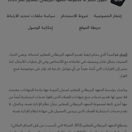
إشعار الخصوصية
شروط الاستخدام
سياسة ملفات تحديد الارتباط
خريطة الموقع
إمكانية الوصول
الحياد
هوالمبدأ الذي يحكم كيفية تقديم المعهد البريطاني للمعايير لخدماته. ويعني الحياد
التصرف بشكل عادل ومنصف في تعاملاته مع الأشخاص وفي كل عمليات الأعمال. كما
يشير إلى القرارات التي تُتخذ بعيداً عن أي عوامل خارجية قد تؤثر على موضوعية صنع
القرار.
وباعتبار مؤسسة المعهد البريطاني للمعايير لضمان الجودة جهة مانحة للشهادات معتمدة،
فلا يجوز لها تقديم خدمات منح شهادات للعملاء الذين تلقوا خدمات استشارية أيضاً من
جهة أخرى تابعة لمجموعة المعهد البريطاني للمعايير بشأن نظام الإدارة نفسه. وبالمثل، لا
نقدم خدمات استشارية للعملاء الذين يريدون الحصول على شهادة لنظام الإدارة نفسه.
يضطلع المعهد البريطاني للمعايير (BSI، الشركة التي تأسست من قِبل الميثاق الملكي)،