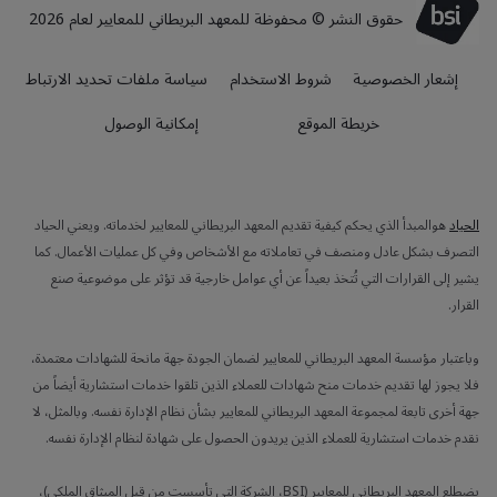
حقوق النشر © محفوظة للمعهد البريطاني للمعايير لعام 2026
إشعار الخصوصية
شروط الاستخدام
سياسة ملفات تحديد الارتباط
خريطة الموقع
إمكانية الوصول
الحياد
هوالمبدأ الذي يحكم كيفية تقديم المعهد البريطاني للمعايير لخدماته. ويعني الحياد
التصرف بشكل عادل ومنصف في تعاملاته مع الأشخاص وفي كل عمليات الأعمال. كما
يشير إلى القرارات التي تُتخذ بعيداً عن أي عوامل خارجية قد تؤثر على موضوعية صنع
القرار.
وباعتبار مؤسسة المعهد البريطاني للمعايير لضمان الجودة جهة مانحة للشهادات معتمدة،
فلا يجوز لها تقديم خدمات منح شهادات للعملاء الذين تلقوا خدمات استشارية أيضاً من
جهة أخرى تابعة لمجموعة المعهد البريطاني للمعايير بشأن نظام الإدارة نفسه. وبالمثل، لا
نقدم خدمات استشارية للعملاء الذين يريدون الحصول على شهادة لنظام الإدارة نفسه.
يضطلع المعهد البريطاني للمعايير (BSI، الشركة التي تأسست من قِبل الميثاق الملكي)،