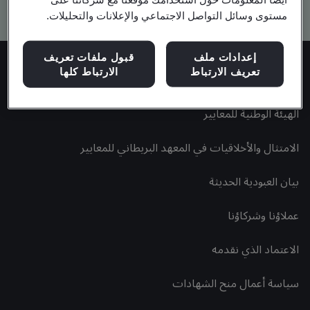
Kitemark advanced search
مستوى وسائل التواصل الاجتماعي والإعلانات والتحليلات.
إعدادات ملف
قبول ملفات تعريف
تعريف الارتباط
الارتباط كلها
استكشاف المعهد البريطاني للمعايير
الهيئة الوطنية للمعايير
الامتثال والأخلاقيات في المعهد البريطاني للمعايير
بيان العبودية الحديثة
عملاؤنا وشركاؤنا
الاعتماد الذي نقدمه
سياسة أعمال منح الشهادات