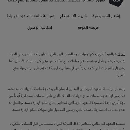
حقوق النشر © محفوظة للمعهد البريطاني للمعايير لعام 2026
إشعار الخصوصية
شروط الاستخدام
سياسة ملفات تحديد الارتباط
خريطة الموقع
إمكانية الوصول
الحياد
هوالمبدأ الذي يحكم كيفية تقديم المعهد البريطاني للمعايير لخدماته. ويعني الحياد
التصرف بشكل عادل ومنصف في تعاملاته مع الأشخاص وفي كل عمليات الأعمال. كما
يشير إلى القرارات التي تُتخذ بعيداً عن أي عوامل خارجية قد تؤثر على موضوعية صنع
القرار.
وباعتبار مؤسسة المعهد البريطاني للمعايير لضمان الجودة جهة مانحة للشهادات معتمدة،
فلا يجوز لها تقديم خدمات منح شهادات للعملاء الذين تلقوا خدمات استشارية أيضاً من
جهة أخرى تابعة لمجموعة المعهد البريطاني للمعايير بشأن نظام الإدارة نفسه. وبالمثل، لا
نقدم خدمات استشارية للعملاء الذين يريدون الحصول على شهادة لنظام الإدارة نفسه.
يضطلع المعهد البريطاني للمعايير (BSI، الشركة التي تأسست من قِبل الميثاق الملكي)،