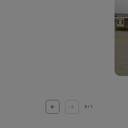
9
/
1