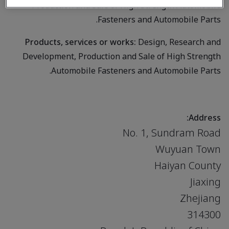
Production and Sale of High Strength Automobile
Fasteners and Automobile Parts.
Products, services or works:
Design, Research and
Development, Production and Sale of High Strength
Automobile Fasteners and Automobile Parts.
Address:
No. 1, Sundram Road
Wuyuan Town
Haiyan County
Jiaxing
Zhejiang
314300