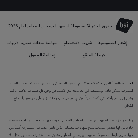
حقوق النشر © محفوظة للمعهد البريطاني للمعايير لعام 2026
إشعار الخصوصية
شروط الاستخدام
سياسة ملفات تحديد الارتباط
خريطة الموقع
إمكانية الوصول
الحياد
هوالمبدأ الذي يحكم كيفية تقديم المعهد البريطاني للمعايير لخدماته. ويعني الحياد
التصرف بشكل عادل ومنصف في تعاملاته مع الأشخاص وفي كل عمليات الأعمال. كما
يشير إلى القرارات التي تُتخذ بعيداً عن أي عوامل خارجية قد تؤثر على موضوعية صنع
القرار.
وباعتبار مؤسسة المعهد البريطاني للمعايير لضمان الجودة جهة مانحة للشهادات معتمدة،
فلا يجوز لها تقديم خدمات منح شهادات للعملاء الذين تلقوا خدمات استشارية أيضاً من
جهة أخرى تابعة لمجموعة المعهد البريطاني للمعايير بشأن نظام الإدارة نفسه. وبالمثل، لا