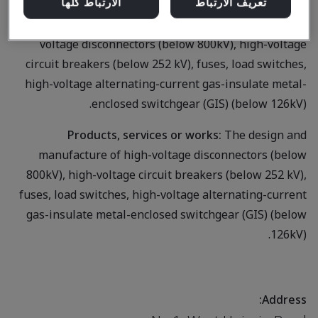
تعريف الارتباط
الارتباط كلها
Business scope:
The design and manufacture of high-
voltage disconnectors (below 800kV), high-voltage
circuit breakers (below 252 kV), fuses, load switches,
high-voltage alternating-current gas-insulate metal-
enclosed switchgear (GIS) (below 126kV).
Products, services or works:
The design and
manufacture of high-voltage disconnectors (below
800kV), high-voltage circuit breakers (below 252 kV),
fuses, load switches, high-voltage alternating-current
gas-insulate metal-enclosed switchgear (GIS) (below
126kV).
Address: