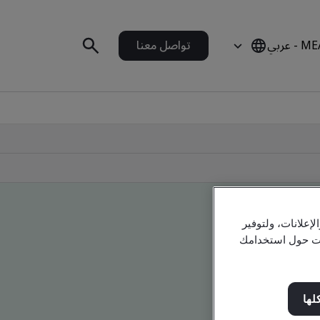
 - عربي
تواصل معنا
علانات، ولتوفير
مات حول استخدامك
لها