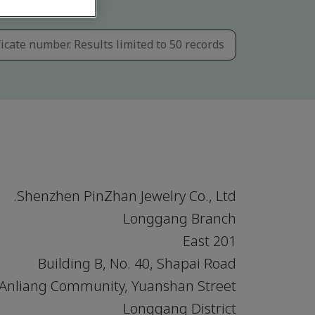
Shenzhen PinZhan Jewelry Co., Ltd.
Longgang Branch
201 East
Building B, No. 40, Shapai Road
Anliang Community, Yuanshan Street
Longgang District