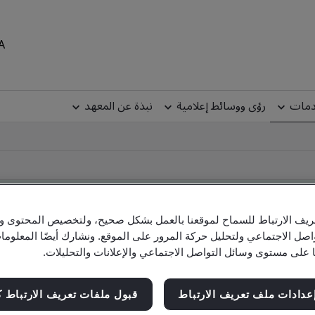
MEA
دمات
رؤى ووسائط إعلامية
نبذة عن المعهد
يف الارتباط للسماح لموقعنا بالعمل بشكل صحيح، ولتخصيص المحتوى والإ
C
اصل الاجتماعي ولتحليل حركة المرور على الموقع. ونشارك أيضًا المعلو
ا على مستوى وسائل التواصل الاجتماعي والإعلانات والتحليلات.
عدادات ملف تعريف الارتباط
قبول ملفات تعريف الارتباط ك
Check company, site and product cert