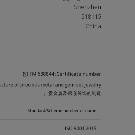
Shenzhen
518115
China
FM 638844
Certificate number:
ture of precious metal and gem-set jewelry.
贵金属及镶嵌首饰的制造。
Standard/Scheme number or name
ISO 9001:2015