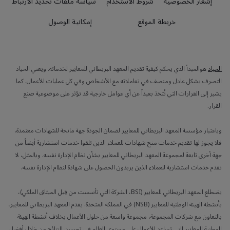
إشعار الخصوصية
شروط الاستخدام
سياسة ملفات تحديد الارتباط
خريطة الموقع
إمكانية الوصول
الحياد
هوالمبدأ الذي يحكم كيفية تقديم المعهد البريطاني للمعايير لخدماته. ويعني الحياد
التصرف بشكل عادل ومنصف في تعاملاته مع الأشخاص وفي كل عمليات الأعمال. كما
يشير إلى القرارات التي تُتخذ بعيداً عن أي عوامل خارجية قد تؤثر على موضوعية صنع
القرار.
وباعتبار مؤسسة المعهد البريطاني للمعايير لضمان الجودة جهة مانحة للشهادات معتمدة،
فلا يجوز لها تقديم خدمات منح شهادات للعملاء الذين تلقوا خدمات استشارية أيضاً من
جهة أخرى تابعة لمجموعة المعهد البريطاني للمعايير بشأن نظام الإدارة نفسه. وبالمثل، لا
نقدم خدمات استشارية للعملاء الذين يريدون الحصول على شهادة لنظام الإدارة نفسه.
يضطلع المعهد البريطاني للمعايير (BSI، الشركة التي تأسست من قِبل الميثاق الملكي)،
بأنشطة الهيئة الوطنية للمعايير (NSB) في المملكة المتحدة. يقدم المعهد البريطاني للمعايير،
بالتعاون مع شركات المجموعة، مجموعة واسعة من حلول الأعمال بخلاف أنشطة الهيئة
الوطنية للمعايير التي تساعد الأعمال على مستوى العالم في تحسين النتائج من خلال أفضل