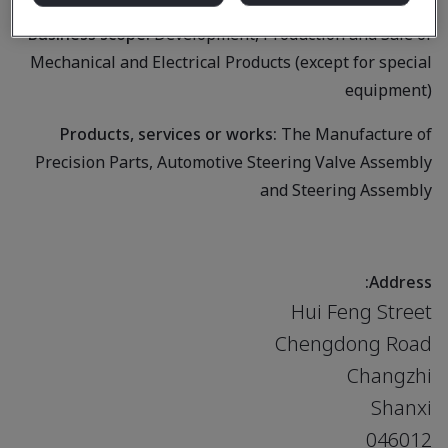
Business scope:
Development, Production and Sale of
Mechanical and Electrical Products (except for special
equipment)
Products, services or works:
The Manufacture of
Precision Parts, Automotive Steering Valve Assembly
and Steering Assembly
Address:
Hui Feng Street
Chengdong Road
Changzhi
Shanxi
046012