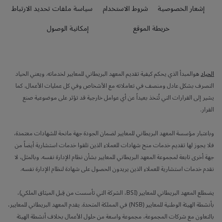
إشعار الخصوصية
شروط الاستخدام
سياسة ملفات تحديد الارتباط
خريطة الموقع
إمكانية الوصول
الحياد
هوالمبدأ الذي يحكم كيفية تقديم المعهد البريطاني للمعايير لخدماته. ويعني الحياد
التصرف بشكل عادل ومنصف في تعاملاته مع الأشخاص وفي كل عمليات الأعمال. كما
يشير إلى القرارات التي تُتخذ بعيداً عن أي عوامل خارجية قد تؤثر على موضوعية صنع
القرار.
وباعتبار مؤسسة المعهد البريطاني للمعايير لضمان الجودة جهة مانحة للشهادات معتمدة،
فلا يجوز لها تقديم خدمات منح شهادات للعملاء الذين تلقوا خدمات استشارية أيضاً من
جهة أخرى تابعة لمجموعة المعهد البريطاني للمعايير بشأن نظام الإدارة نفسه. وبالمثل، لا
نقدم خدمات استشارية للعملاء الذين يريدون الحصول على شهادة لنظام الإدارة نفسه.
يضطلع المعهد البريطاني للمعايير (BSI، الشركة التي تأسست من قِبل الميثاق الملكي)،
بأنشطة الهيئة الوطنية للمعايير (NSB) في المملكة المتحدة. يقدم المعهد البريطاني للمعايير،
بالتعاون مع شركات المجموعة، مجموعة واسعة من حلول الأعمال بخلاف أنشطة الهيئة