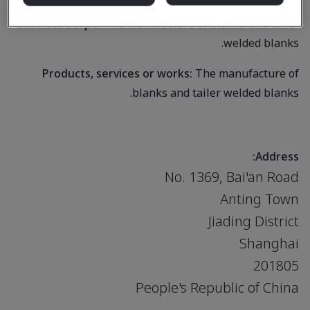
Business scope:
The manufacture of blanks and tailer
welded blanks.
Products, services or works:
The manufacture of
blanks and tailer welded blanks.
Address:
No. 1369, Bai'an Road
Anting Town
Jiading District
Shanghai
201805
People's Republic of China