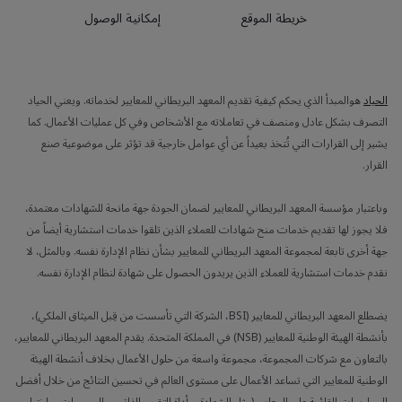
خريطة الموقع
إمكانية الوصول
الحياد
هوالمبدأ الذي يحكم كيفية تقديم المعهد البريطاني للمعايير لخدماته. ويعني الحياد
التصرف بشكل عادل ومنصف في تعاملاته مع الأشخاص وفي كل عمليات الأعمال. كما
يشير إلى القرارات التي تُتخذ بعيداً عن أي عوامل خارجية قد تؤثر على موضوعية صنع
القرار.
وباعتبار مؤسسة المعهد البريطاني للمعايير لضمان الجودة جهة مانحة للشهادات معتمدة،
فلا يجوز لها تقديم خدمات منح شهادات للعملاء الذين تلقوا خدمات استشارية أيضاً من
جهة أخرى تابعة لمجموعة المعهد البريطاني للمعايير بشأن نظام الإدارة نفسه. وبالمثل، لا
نقدم خدمات استشارية للعملاء الذين يريدون الحصول على شهادة لنظام الإدارة نفسه.
يضطلع المعهد البريطاني للمعايير (BSI، الشركة التي تأسست من قِبل الميثاق الملكي)،
بأنشطة الهيئة الوطنية للمعايير (NSB) في المملكة المتحدة. يقدم المعهد البريطاني للمعايير،
بالتعاون مع شركات المجموعة، مجموعة واسعة من حلول الأعمال بخلاف أنشطة الهيئة
الوطنية للمعايير التي تساعد الأعمال على مستوى العالم في تحسين النتائج من خلال أفضل