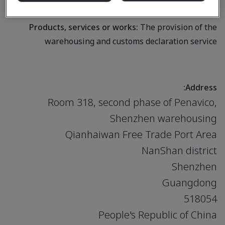
customs declaration service
Products, services or works:
The provision of the
warehousing and customs declaration service
Address:
Room 318, second phase of Penavico,
Shenzhen warehousing
Qianhaiwan Free Trade Port Area
NanShan district
Shenzhen
Guangdong
518054
People's Republic of China