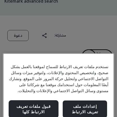
Kitemark advanced search
دعوة
مشاركة:
نستخدم ملفات تعريف الارتباط للسماح لموقعنا بالعمل بشكل
صحيح، ولتخصيص المحتوى والإعلانات، ولتوفير ميزات وسائل
Penavico Shenzhen
التواصل الاجتماعي ولتحليل حركة المرور على الموقع. ونشارك
أيضًا المعلومات حول استخدامك موقعنا مع شركائنا على
Warehousing Co., Ltd.
مستوى وسائل التواصل الاجتماعي والإعلانات والتحليلات.
إعدادات ملف
قبول ملفات تعريف
Business scope:
The provision of the warehousing and
تعريف الارتباط
الارتباط كلها