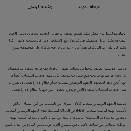
خريطة الموقع
إمكانية الوصول
الحياد
هوالمبدأ الذي يحكم كيفية تقديم المعهد البريطاني للمعايير لخدماته. ويعني الحياد
التصرف بشكل عادل ومنصف في تعاملاته مع الأشخاص وفي كل عمليات الأعمال. كما
يشير إلى القرارات التي تُتخذ بعيداً عن أي عوامل خارجية قد تؤثر على موضوعية صنع
القرار.
وباعتبار مؤسسة المعهد البريطاني للمعايير لضمان الجودة جهة مانحة للشهادات معتمدة،
فلا يجوز لها تقديم خدمات منح شهادات للعملاء الذين تلقوا خدمات استشارية أيضاً من
جهة أخرى تابعة لمجموعة المعهد البريطاني للمعايير بشأن نظام الإدارة نفسه. وبالمثل، لا
نقدم خدمات استشارية للعملاء الذين يريدون الحصول على شهادة لنظام الإدارة نفسه.
يضطلع المعهد البريطاني للمعايير (BSI، الشركة التي تأسست من قِبل الميثاق الملكي)،
بأنشطة الهيئة الوطنية للمعايير (NSB) في المملكة المتحدة. يقدم المعهد البريطاني للمعايير،
بالتعاون مع شركات المجموعة، مجموعة واسعة من حلول الأعمال بخلاف أنشطة الهيئة
الوطنية للمعايير التي تساعد الأعمال على مستوى العالم في تحسين النتائج من خلال أفضل