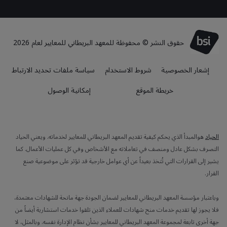
حقوق النشر © محفوظة للمعهد البريطاني للمعايير لعام 2026
إشعار الخصوصية
شروط الاستخدام
سياسة ملفات تحديد الارتباط
خريطة الموقع
إمكانية الوصول
الحياد
هوالمبدأ الذي يحكم كيفية تقديم المعهد البريطاني للمعايير لخدماته. ويعني الحياد
التصرف بشكل عادل ومنصف في تعاملاته مع الأشخاص وفي كل عمليات الأعمال. كما
يشير إلى القرارات التي تُتخذ بعيداً عن أي عوامل خارجية قد تؤثر على موضوعية صنع
القرار.
وباعتبار مؤسسة المعهد البريطاني للمعايير لضمان الجودة جهة مانحة للشهادات معتمدة،
فلا يجوز لها تقديم خدمات منح شهادات للعملاء الذين تلقوا خدمات استشارية أيضاً من
جهة أخرى تابعة لمجموعة المعهد البريطاني للمعايير بشأن نظام الإدارة نفسه. وبالمثل، لا