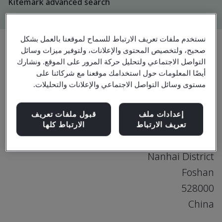
Kitemark advanced search
نستخدم ملفات تعريف الارتباط للسماح لموقعنا بالعمل بشكل
صحيح، ولتخصيص المحتوى والإعلانات، ولتوفير ميزات وسائل
التواصل الاجتماعي ولتحليل حركة المرور على الموقع. ونشارك
ترقية
مشاركة:
أيضًا المعلومات حول استخدامك موقعنا مع شركائنا على
مستوى وسائل التواصل الاجتماعي والإعلانات والتحليلات.
Foshan PCCW Technology Limited
إعدادات ملف
قبول ملفات تعريف
9/F, Foshan IFC Building 1
تعريف الارتباط
الارتباط كلها
No.24 Ronghe Road, Guicheng Street
Nanhai District
Foshan
528000
China