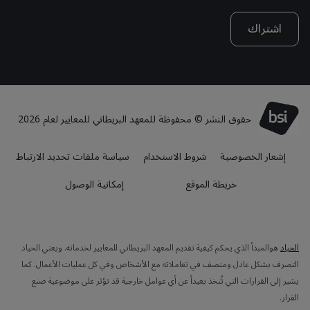
اشتراك
حقوق النشر © محفوظة للمعهد البريطاني للمعايير لعام 2026
إشعار الخصوصية
شروط الاستخدام
سياسة ملفات تحديد الارتباط
خريطة الموقع
إمكانية الوصول
الحياد
هوالمبدأ الذي يحكم كيفية تقديم المعهد البريطاني للمعايير لخدماته. ويعني الحياد
التصرف بشكل عادل ومنصف في تعاملاته مع الأشخاص وفي كل عمليات الأعمال. كما
يشير إلى القرارات التي تُتخذ بعيداً عن أي عوامل خارجية قد تؤثر على موضوعية صنع
القرار.