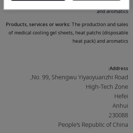
cooling gel sheets, heat patchs (disposable heat pack)
and aromatics
Products, services or works:
The production and sales
of medical cooling gel sheets, heat patchs (disposable
heat pack) and aromatics
Address:
No. 99, Shengwu Yiyaoyuanzhi Road,
High-Tech Zone
Hefei
Anhui
230088
People's Republic of China