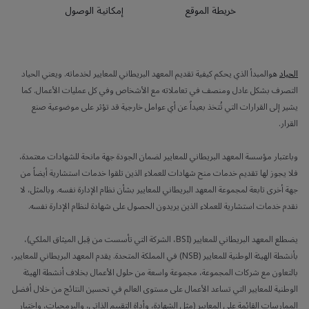
خريطة الموقع
إمكانية الوصول
الحياد
هوالمبدأ الذي يحكم كيفية تقديم المعهد البريطاني للمعايير لخدماته. ويعني الحياد
التصرف بشكل عادل ومنصف في تعاملاته مع الأشخاص وفي كل عمليات الأعمال. كما
يشير إلى القرارات التي تُتخذ بعيداً عن أي عوامل خارجية قد تؤثر على موضوعية صنع
القرار.
وباعتبار مؤسسة المعهد البريطاني للمعايير لضمان الجودة جهة مانحة للشهادات معتمدة،
فلا يجوز لها تقديم خدمات منح شهادات للعملاء الذين تلقوا خدمات استشارية أيضاً من
جهة أخرى تابعة لمجموعة المعهد البريطاني للمعايير بشأن نظام الإدارة نفسه. وبالمثل، لا
نقدم خدمات استشارية للعملاء الذين يريدون الحصول على شهادة لنظام الإدارة نفسه.
يضطلع المعهد البريطاني للمعايير (BSI، الشركة التي تأسست من قِبل الميثاق الملكي)،
بأنشطة الهيئة الوطنية للمعايير (NSB) في المملكة المتحدة. يقدم المعهد البريطاني للمعايير،
بالتعاون مع شركات المجموعة، مجموعة واسعة من حلول الأعمال بخلاف أنشطة الهيئة
الوطنية للمعايير التي تساعد الأعمال على مستوى العالم في تحسين النتائج من خلال أفضل
الممارسات القائمة على المعايير (مثل الشهادة، وأداة التقييم الذاتي، والبرمجيات، واختبار