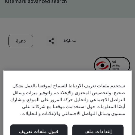
Kitemark advanced search
دعوة
مشاركة:
نستخدم ملفات تعريف الارتباط للسماح لموقعنا بالعمل بشكل
Goremi Co., Ltd.
صحيح، ولتخصيص المحتوى والإعلانات، ولتوفير ميزات وسائل
التواصل الاجتماعي ولتحليل حركة المرور على الموقع. ونشارك
أيضًا المعلومات حول استخدامك موقعنا مع شركائنا على
Business scope:
The manufacture of frozen seafood
مستوى وسائل التواصل الاجتماعي والإعلانات والتحليلات.
boiled products, chilled and frozen ready to eat seafood
processed foods(including pasteurized, branching,
إعدادات ملف
قبول ملفات تعريف