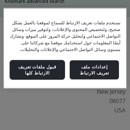
Kitemark advanced search
نستخدم ملفات تعريف الارتباط للسماح لموقعنا بالعمل بشكل
صحيح، ولتخصيص المحتوى والإعلانات، ولتوفير ميزات وسائل
التواصل الاجتماعي ولتحليل حركة المرور على الموقع. ونشارك
ترقية
مشاركة:
أيضًا المعلومات حول استخدامك موقعنا مع شركائنا على
مستوى وسائل التواصل الاجتماعي والإعلانات والتحليلات.
Hoeganaes Corporation
إعدادات ملف
قبول ملفات تعريف
1001 Taylors Lane
تعريف الارتباط
الارتباط كلها
Cinnaminson
New Jersey
08077
USA