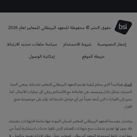
حقوق النشر © محفوظة للمعهد البريطاني للمعايير لعام 2026
إشعار الخصوصية
شروط الاستخدام
سياسة ملفات تحديد الارتباط
خريطة الموقع
إمكانية الوصول
الحياد
هوالمبدأ الذي يحكم كيفية تقديم المعهد البريطاني للمعايير لخدماته. ويعني الحياد
التصرف بشكل عادل ومنصف في تعاملاته مع الأشخاص وفي كل عمليات الأعمال. كما
يشير إلى القرارات التي تُتخذ بعيداً عن أي عوامل خارجية قد تؤثر على موضوعية صنع
القرار.
وباعتبار مؤسسة المعهد البريطاني للمعايير لضمان الجودة جهة مانحة للشهادات معتمدة،
فلا يجوز لها تقديم خدمات منح شهادات للعملاء الذين تلقوا خدمات استشارية أيضاً من
جهة أخرى تابعة لمجموعة المعهد البريطاني للمعايير بشأن نظام الإدارة نفسه. وبالمثل، لا