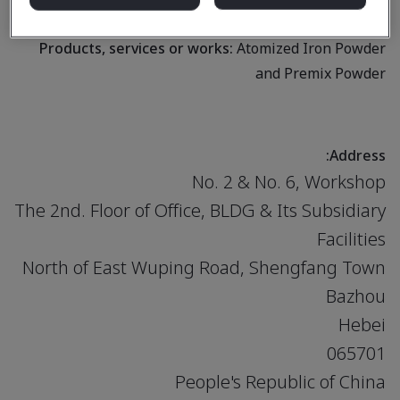
iron powder
Products, services or works:
Atomized Iron Powder
and Premix Powder
Address:
No. 2 & No. 6, Workshop
The 2nd. Floor of Office, BLDG & Its Subsidiary
Facilities
North of East Wuping Road, Shengfang Town
Bazhou
Hebei
065701
People's Republic of China