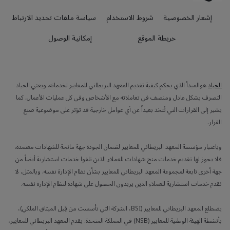
إشعار الخصوصية
شروط الاستخدام
سياسة ملفات تحديد الارتباط
خريطة الموقع
إمكانية الوصول
الحياد
هوالمبدأ الذي يحكم كيفية تقديم المعهد البريطاني للمعايير لخدماته. ويعني الحياد
التصرف بشكل عادل ومنصف في تعاملاته مع الأشخاص وفي كل عمليات الأعمال. كما
يشير إلى القرارات التي تُتخذ بعيداً عن أي عوامل خارجية قد تؤثر على موضوعية صنع
القرار.
وباعتبار مؤسسة المعهد البريطاني للمعايير لضمان الجودة جهة مانحة للشهادات معتمدة،
فلا يجوز لها تقديم خدمات منح شهادات للعملاء الذين تلقوا خدمات استشارية أيضاً من
جهة أخرى تابعة لمجموعة المعهد البريطاني للمعايير بشأن نظام الإدارة نفسه. وبالمثل، لا
نقدم خدمات استشارية للعملاء الذين يريدون الحصول على شهادة لنظام الإدارة نفسه.
يضطلع المعهد البريطاني للمعايير (BSI، الشركة التي تأسست من قِبل الميثاق الملكي)،
بأنشطة الهيئة الوطنية للمعايير (NSB) في المملكة المتحدة. يقدم المعهد البريطاني للمعايير،