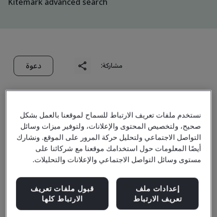
Kitemark advanced search
دعوة
مشاركة:
نستخدم ملفات تعريف الارتباط للسماح لموقعنا بالعمل بشكل
صحيح، ولتخصيص المحتوى والإعلانات، ولتوفير ميزات وسائل
التواصل الاجتماعي ولتحليل حركة المرور على الموقع. ونشارك
GenoFocus Inc.
أيضًا المعلومات حول استخدامك موقعنا مع شركائنا على
مستوى وسائل التواصل الاجتماعي والإعلانات والتحليلات.
Business scope:
The manufacture of enzymes for food
إعدادات ملف
قبول ملفات تعريف
processing as food additives.
تعريف الارتباط
الارتباط كلها