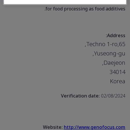
Products, services or works:
Manufacture of enzymes
for food processing as food additives.
Address:
65,Techno 1-ro,
Yuseong-gu,
Daejeon,
34014
Korea
Verification date:
02/08/2024
Website:
http://www.genofocus.com