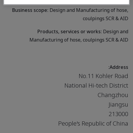
Business scope:
Design and Manufacturing of hose,
coulpings SCR & AID
Products, services or works:
Design and
Manufacturing of hose, coulpings SCR & AID
Address:
No.11 Kohler Road
National Hi-tech District
Changzhou
Jiangsu
213000
People's Republic of China