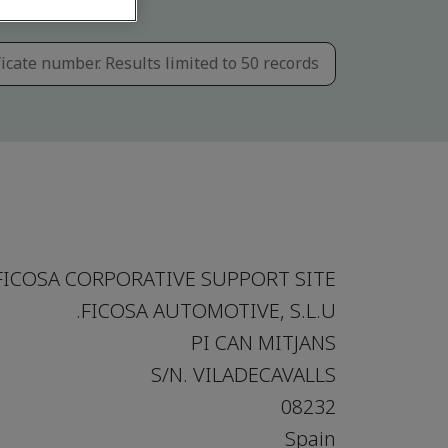
FICOSA CORPORATIVE SUPPORT SITE
FICOSA AUTOMOTIVE, S.L.U.
PI CAN MITJANS
S/N. VILADECAVALLS
08232
Spain