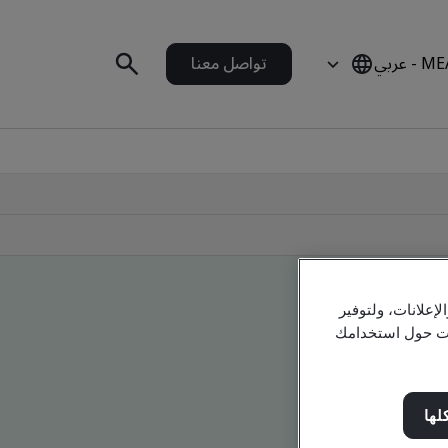
 - عربي
تواصل معنا
علانات، ولتوفير
مات حول استخدامك
لها