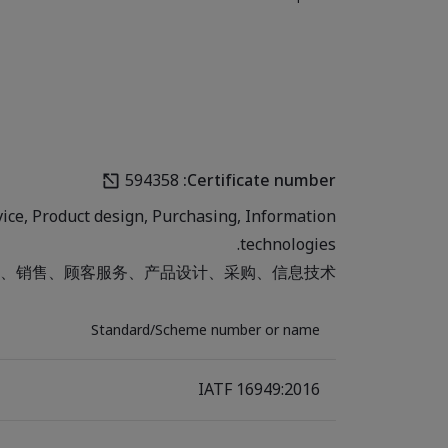
594358
Certificate number:
vice, Product design, Purchasing, Information
technologies.
、销售、顾客服务、产品设计、采购、信息技术。
Standard/Scheme number or name
IATF 16949:2016