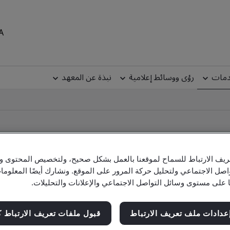
MEA
دمات
رؤى ووسائط إعلامية
نبذة عن المعهد
يف الارتباط للسماح لموقعنا بالعمل بشكل صحيح، ولتخصيص المحتوى والإ
اصل الاجتماعي ولتحليل حركة المرور على الموقع. ونشارك أيضًا المعلو
C
ا على مستوى وسائل التواصل الاجتماعي والإعلانات والتحليلات.
عدادات ملف تعريف الارتباط
قبول ملفات تعريف الارتباط ك
Check company, site and product cert