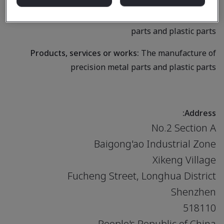
Business scope:
The manufacture of precision metal
parts and plastic parts
Products, services or works:
The manufacture of
precision metal parts and plastic parts
Address:
No.2 Section A
Baigong'ao Industrial Zone
Xikeng Village
Fucheng Street, Longhua District
Shenzhen
518110