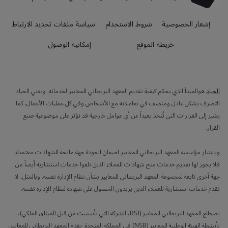
إشعار الخصوصية
شروط الاستخدام
سياسة ملفات تحديد الارتباط
خريطة الموقع
إمكانية الوصول
الحياد
هوالمبدأ الذي يحكم كيفية تقديم المعهد البريطاني للمعايير لخدماته. ويعني الحياد
التصرف بشكل عادل ومنصف في تعاملاته مع الأشخاص وفي كل عمليات الأعمال. كما
يشير إلى القرارات التي تُتخذ بعيداً عن أي عوامل خارجية قد تؤثر على موضوعية صنع
القرار.
وباعتبار مؤسسة المعهد البريطاني للمعايير لضمان الجودة جهة مانحة للشهادات معتمدة،
فلا يجوز لها تقديم خدمات منح شهادات للعملاء الذين تلقوا خدمات استشارية أيضاً من
جهة أخرى تابعة لمجموعة المعهد البريطاني للمعايير بشأن نظام الإدارة نفسه. وبالمثل، لا
نقدم خدمات استشارية للعملاء الذين يريدون الحصول على شهادة لنظام الإدارة نفسه.
يضطلع المعهد البريطاني للمعايير (BSI، الشركة التي تأسست من قِبل الميثاق الملكي)،
بأنشطة الهيئة الوطنية للمعايير (NSB) في المملكة المتحدة. يقدم المعهد البريطاني للمعايير،